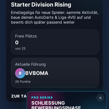
allgemein
Starter Division Rising
Lucky_Seb
17:21
Nachrichten werden nach 48h automatisch gelöscht.
jemand elo, stakes oder elite division?
Einstiegsliga für neue Spieler: sammle Aktivität,
baue deinen AutoDarts & Liga-AVG auf und
SchwazerReiter69
bewirb dich später passend weiter
17:47
guten abend
Freie Plätze
FettseLord
17:51
0
nabend :)
von 25
Mustermann88
18:03
Aktuelle Führung
FettseLord
nabend :)
BVBOMA
B
bock aufn schnelles m,atch ?
26 Punkte
Mustermann88
18:03
ABEND😎
ZUR TABELLE
×
PRO SERIES
SCHLIESSUNG B
Marsy
18:11
EWERBUNGSPHASE