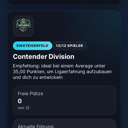
wir ham ja schon beide - i blicks nemme :D
EISHEILLIG
11:19
ja haben wir schon
🤝
1
EINSTEIGERFELD
12/12 SPIELER
Marsy
11:19
Contender Division
elo match ?
Empfehlung: ideal bei einem Average unter
35,00 Punkten, um Ligaerfahrung aufzubauen
EISHEILLIG
11:19
und dich zu entwickeln
ok
EISHEILLIG
Freie Plätze
11:24
du musst mich einladen
0
von 12
Marsy
11:25
du wirst mir nicht angezeigt online - geht ned
Aktuelle Führung