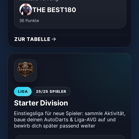
EISHEILLIG
THE BEST180
11:25
dann such mich
36 Punkte
Marsy
11:26
wenns ne suche gäbe ..
ZUR TABELLE
EISHEILLIG
11:28
lass mich mal starten
🤝
1
EISHEILLIG
12:19
LIGA
25/25 SPIELER
wo sind denn die ganzen spieler
Starter Division
Raab80
13:17
Einstiegsliga für neue Spieler: sammle Aktivität,
R
Bist du auf Inkognito? Ich seh dich nicht
baue deinen AutoDarts & Liga-AVG auf und
bewirb dich später passend weiter
EISHEILLIG
13:20