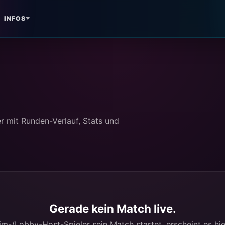
INFOS
r mit Runden-Verlauf, Stats und
Gerade kein Match live.
m-/Lobby-Host-Spieler sein Match startet, erscheint es hi