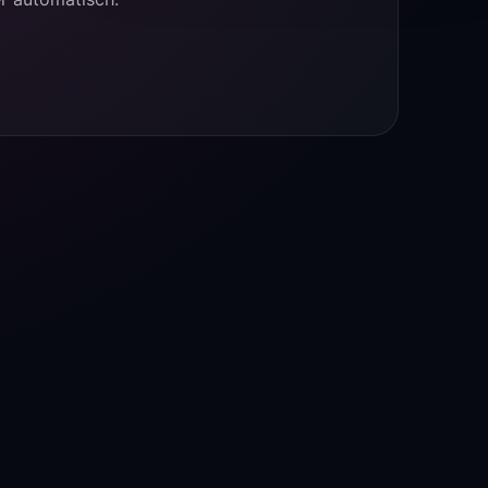
allgemein
EISHEILLIG
14:51
Nachrichten werden nach 48h automatisch gelöscht.
bist du in der liga?
Marsy
17:38
jemand da für starter division
Lucky0711
17:38
L
Ich
Marsy
17:39
sorry meinte Rising :D
Baumii10
17:49
B
Jaaa
Marsy
17:49
Baumii10
Jaaa